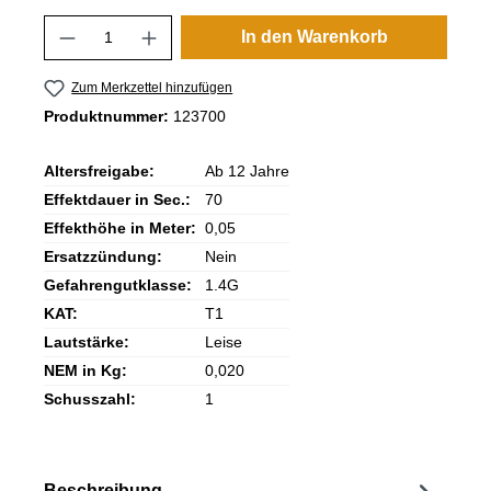
Produkt Anzahl: Gib den gewünschten Wert
In den Warenkorb
Zum Merkzettel hinzufügen
Produktnummer:
123700
Altersfreigabe:
Ab 12 Jahre
Effektdauer in Sec.:
70
Effekthöhe in Meter:
0,05
Ersatzzündung:
Nein
Gefahrengutklasse:
1.4G
KAT:
T1
Lautstärke:
Leise
NEM in Kg:
0,020
Schusszahl:
1
Beschreibung