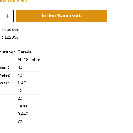
bholstationen
nzahl: Gib den gewünschten Wert ein oder 
In den Warenkorb
l hinzufügen
r:
122958
chtung:
Gerade
Ab 18 Jahre
Sec.:
30
Meter:
40
asse:
1.4G
F2
20
Leise
0,440
72