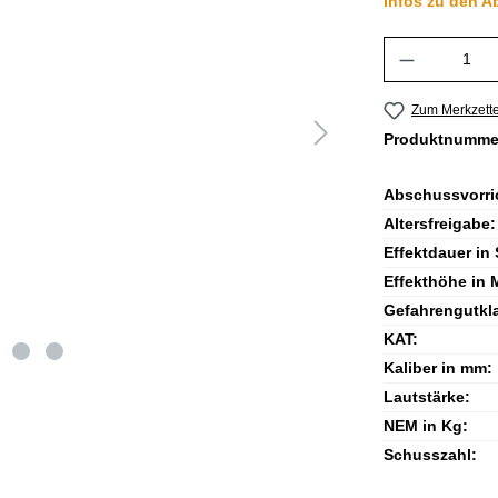
Infos zu den A
Produkt A
Zum Merkzette
Produktnumme
Abschussvorri
Altersfreigabe:
Effektdauer in 
Effekthöhe in 
Gefahrengutkl
KAT:
Kaliber in mm:
Lautstärke:
NEM in Kg:
Schusszahl: