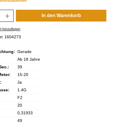
bholstationen
nzahl: Gib den gewünschten Wert ein oder 
In den Warenkorb
l hinzufügen
r:
1604273
chtung:
Gerade
Ab 18 Jahre
Sec.:
39
Meter:
15-20
:
Ja
asse:
1.4G
F2
20
0,31933
49