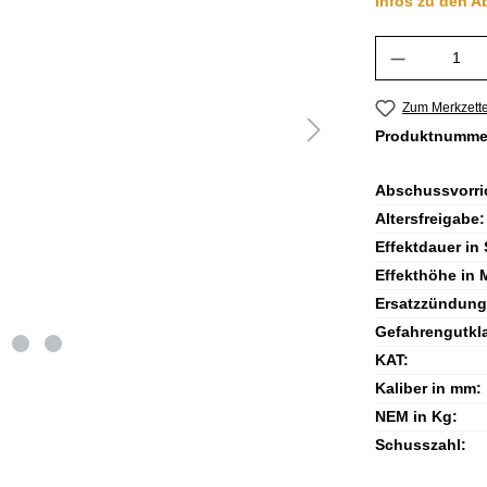
Infos zu den A
Produkt A
Zum Merkzette
Produktnumme
Abschussvorri
Altersfreigabe:
Effektdauer in 
Effekthöhe in 
Ersatzzündung
Gefahrengutkl
KAT:
Kaliber in mm:
NEM in Kg:
Schusszahl: